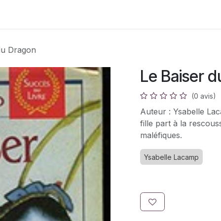
s
Adhésion
Bouquinerie
du Dragon
Le Baiser 
(0 avis)
Auteur : Ysabelle La
fille part à la resco
maléfiques.
Ysabelle Lacamp