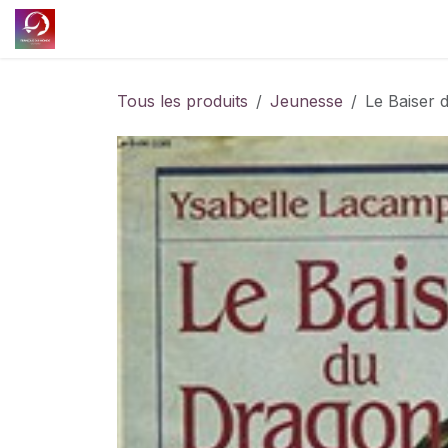
Se rendre au contenu
Accueil
Découvrir l'association
Nos projet
Tous les produits
Jeunesse
Le Baiser 