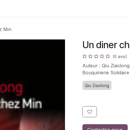
s
Adhésion
Bouquinerie
z Min
Un diner c
(0 avis)
Auteur : Qiu Ziaolong
Bouquinerie Solidaire
Qiu Ziaolong
Contactez-nous