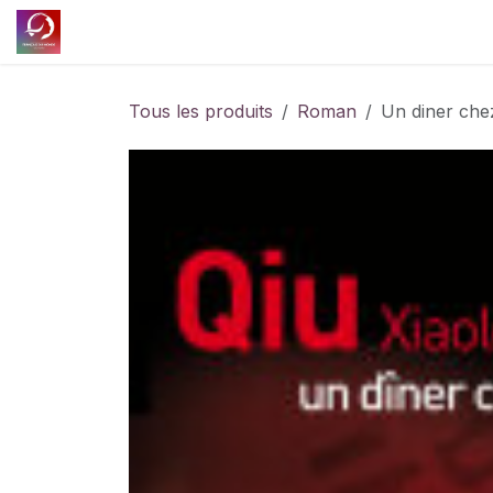
Se rendre au contenu
Accueil
Découvrir l'association
Nos projet
Tous les produits
Roman
Un diner che