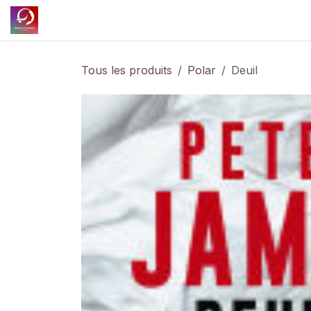
Se rendre au contenu
Accueil
Découvrir l'association
Nos projet
Tous les produits
Polar
Deuil