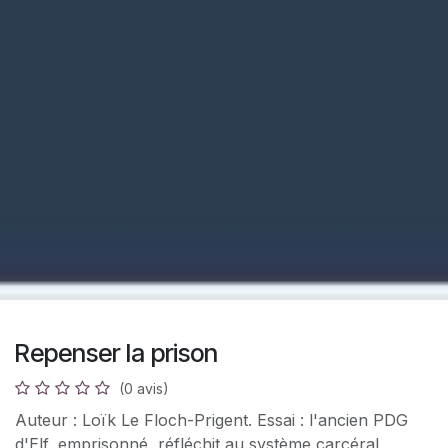
Repenser la prison
(0 avis)
Auteur : Loïk Le Floch-Prigent. Essai : l'ancien PDG
d'Elf, emprisonné, réfléchit au système carcéral