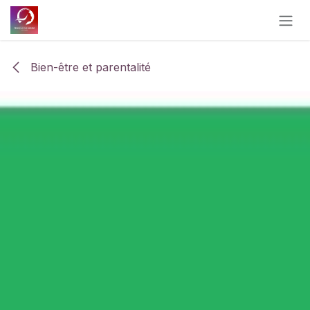
Se rendre au contenu
Bien-être et parentalité