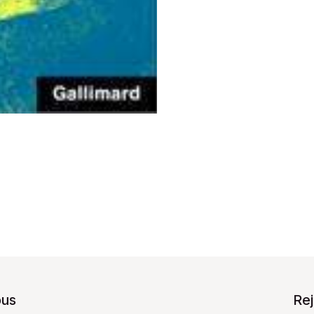
ous
Re