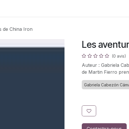
s
Adhésion
Bouquinerie
s de China Iron
Les aventur
(0 avis)
Auteur : Gabriela Ca
de Martin Fierro pren
Gabriela Cabezón Cám
Contactez-nous