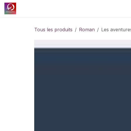
Se rendre au contenu
Accueil
Découvrir l'association
Nos projet
Tous les produits
Roman
Les aventure