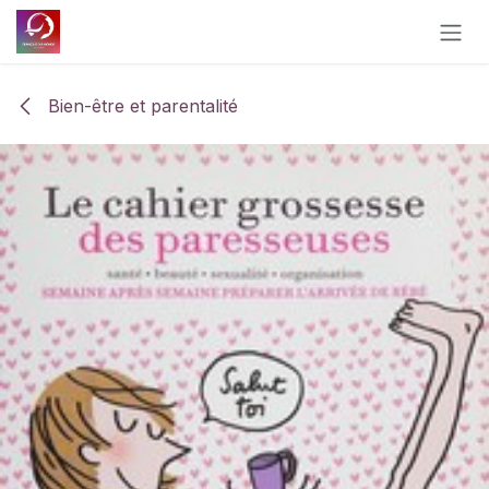
Se rendre au contenu
Bien-être et parentalité