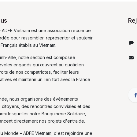
ous
Re
 ADFE Vietnam est une association reconnue
fondée pour rassembler, représenter et soutenir
 Français établis au Vietnam.
inh-Ville, notre section est composée
évoles engagés qui œuvrent au quotidien
its de nos compatriotes, faciliter leurs
tives et maintenir un lien fort avec la France
nnée, nous organisons des événements
s citoyens, des rencontres conviviales et des
armi lesquelles notre Bouquinerie Solidaire,
nancent directement nos projets d'entraide.
du Monde – ADFE Vietnam, c'est rejoindre une