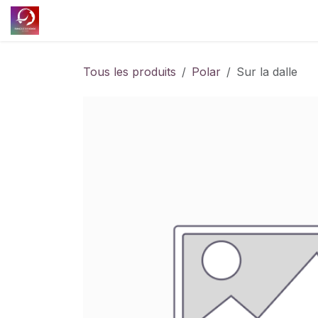
Se rendre au contenu
Accueil
Découvrir l'association
Nos projet
Tous les produits
Polar
Sur la dalle