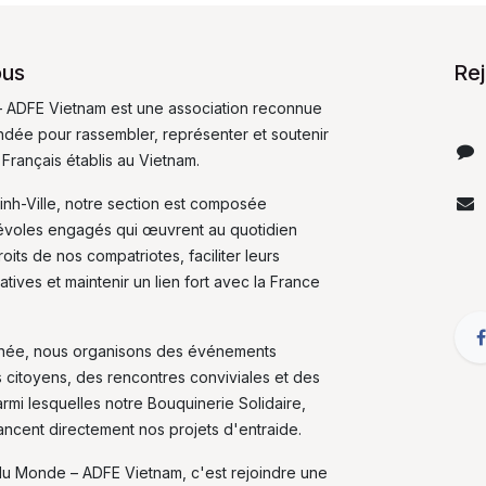
ous
Re
 ADFE Vietnam est une association reconnue
fondée pour rassembler, représenter et soutenir
 Français établis au Vietnam.
inh-Ville, notre section est composée
évoles engagés qui œuvrent au quotidien
its de nos compatriotes, faciliter leurs
tives et maintenir un lien fort avec la France
nnée, nous organisons des événements
s citoyens, des rencontres conviviales et des
armi lesquelles notre Bouquinerie Solidaire,
nancent directement nos projets d'entraide.
du Monde – ADFE Vietnam, c'est rejoindre une