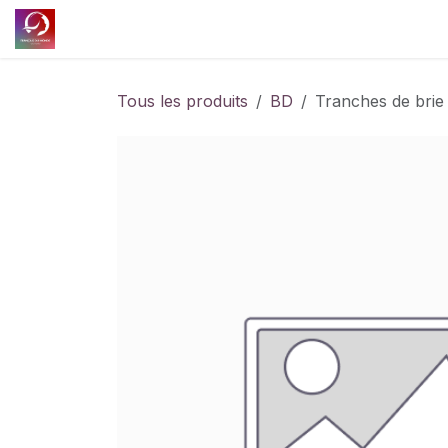
Se rendre au contenu
Accueil
Découvrir l'association
Nos projet
Tous les produits
BD
Tranches de brie