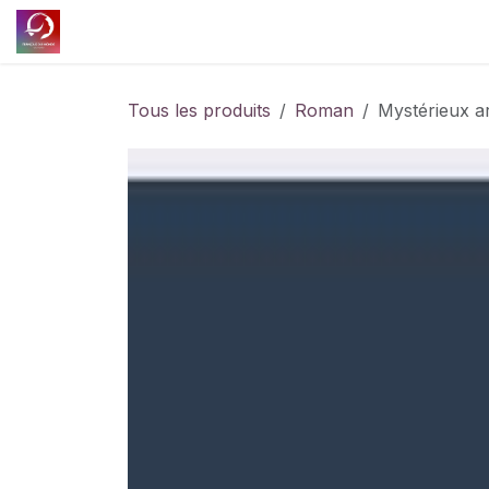
Se rendre au contenu
Accueil
Découvrir l'association
Nos projet
Tous les produits
Roman
Mystérieux ar