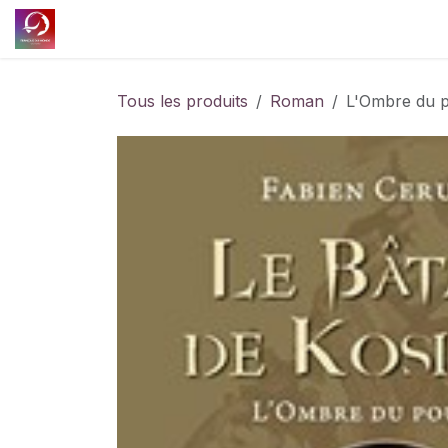
Se rendre au contenu
Accueil
Découvrir l'association
Nos projet
Tous les produits
Roman
L'Ombre du p