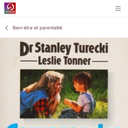
Se rendre au contenu
Bien-être et parentalité