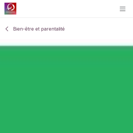
Se rendre au contenu
Bien-être et parentalité