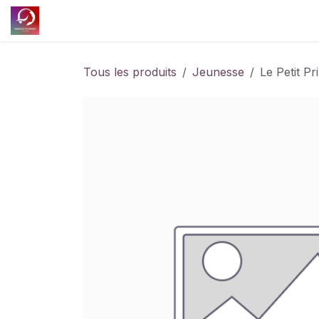
Se rendre au contenu
Accueil
Découvrir l'association
Nos projet
Tous les produits
Jeunesse
Le Petit Pr