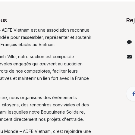
ous
Re
 ADFE Vietnam est une association reconnue
fondée pour rassembler, représenter et soutenir
 Français établis au Vietnam.
inh-Ville, notre section est composée
évoles engagés qui œuvrent au quotidien
its de nos compatriotes, faciliter leurs
tives et maintenir un lien fort avec la France
nnée, nous organisons des événements
s citoyens, des rencontres conviviales et des
armi lesquelles notre Bouquinerie Solidaire,
nancent directement nos projets d'entraide.
du Monde – ADFE Vietnam, c'est rejoindre une