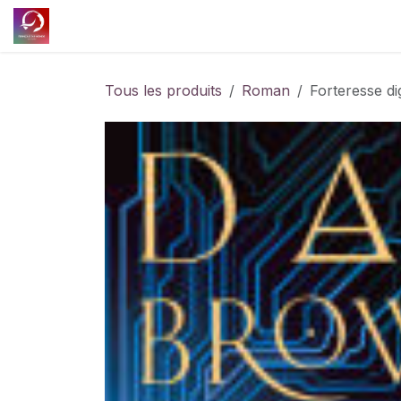
Se rendre au contenu
Accueil
Découvrir l'association
Nos projet
Tous les produits
Roman
Forteresse dig