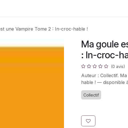
s
Adhésion
Bouquinerie
st une Vampire Tome 2 : In-croc-hable !
Ma goule e
: In-croc-ha
(0 avis)
Auteur : Collectif. M
hable ! — disponible 
Collectif