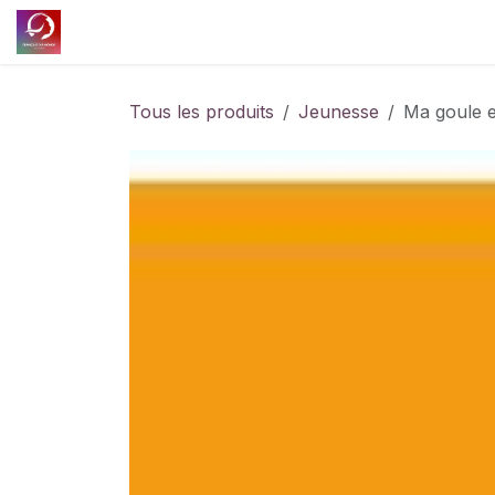
Se rendre au contenu
Accueil
Découvrir l'association
Nos projet
Tous les produits
Jeunesse
Ma goule e