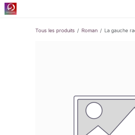
Se rendre au contenu
Accueil
Découvrir l'association
Nos projet
Tous les produits
Roman
La gauche rad