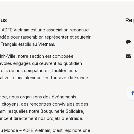
ous
Re
 ADFE Vietnam est une association reconnue
fondée pour rassembler, représenter et soutenir
 Français établis au Vietnam.
inh-Ville, notre section est composée
évoles engagés qui œuvrent au quotidien
its de nos compatriotes, faciliter leurs
tives et maintenir un lien fort avec la France
nnée, nous organisons des événements
s citoyens, des rencontres conviviales et des
armi lesquelles notre Bouquinerie Solidaire,
nancent directement nos projets d'entraide.
du Monde – ADFE Vietnam, c'est rejoindre une