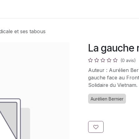
s
Adhésion
Bouquinerie
icale et ses tabous
La gauche r
(0 avis)
Auteur : Aurélien Bern
gauche face au Front 
Solidaire du Vietnam.
Aurélien Bernier