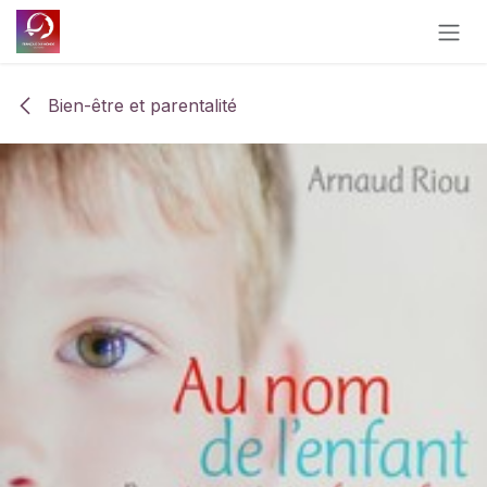
Se rendre au contenu
Bien-être et parentalité