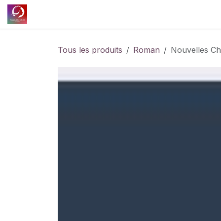
Se rendre au contenu
Accueil
Découvrir l'association
Nos projet
Tous les produits
Roman
Nouvelles Ch