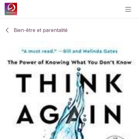
Se rendre au contenu
Bien-être et parentalité